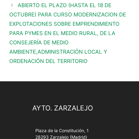
ABIERTO EL PLAZO (HASTA EL 18 DE
OCTUBRE) PARA CURSO MODERNIZACION DE
EXPLOTACIONES SOBRE EMPRENDIMIENTO
PARA PYMES EN EL MEDIO RURAL, DE LA
CONSEJERÍA DE MEDIO
AMBIENTE,ADMINISTRACIÓN LOCAL Y
ORDENACIÓN DEL TERRITORIO
AYTO. ZARZALEJO
Plaza de la Constitución, 1
28293 Zarzalejo (Madrid)