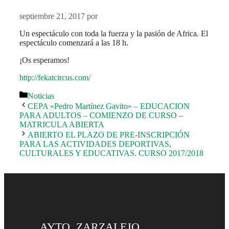
septiembre 21, 2017
por
Un espectáculo con toda la fuerza y la pasión de Africa. El
espectáculo comenzará a las 18 h.
¡Os esperamos!
http://fekatcircus.com/
Categorías
Noticias
CEPA «Pedro Martínez Gavito» – EDUCACION
PARA ADULTOS – COMIENZO DE CURSO –
MATRICULA ABIERTA
ABIERTO EL PLAZO DE PRE-INSCRIPCIÓN
PARA LAS ACTIVIDADES DEPORTIVAS,
CULTURALES Y EDUCATIVAS. CURSO 2017/2018
AYTO. ZARZALEJO