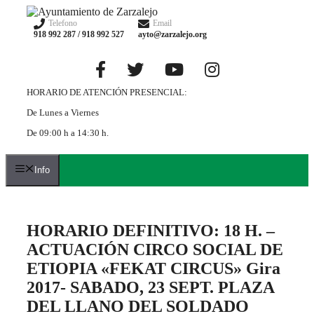
Saltar
al
Telefono
Email
918 992 287 / 918 992 527
ayto@zarzalejo.org
contenido
HORARIO DE ATENCIÓN PRESENCIAL:
De Lunes a Viernes
De 09:00 h a 14:30 h.
Info
HORARIO DEFINITIVO: 18 H. –
ACTUACIÓN CIRCO SOCIAL DE
ETIOPIA «FEKAT CIRCUS» Gira
2017- SABADO, 23 SEPT. PLAZA
DEL LLANO DEL SOLDADO