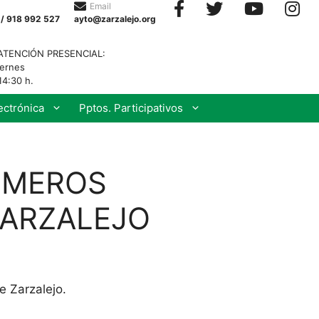
Email
 / 918 992 527
ayto@zarzalejo.org
ATENCIÓN PRESENCIAL:
iernes
14:30 h.
ectrónica
Pptos. Participativos
IMEROS
ZARZALEJO
e Zarzalejo.