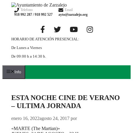
Saltar
al
Telefono
Email
918 992 287 / 918 992 527
ayto@zarzalejo.org
contenido
HORARIO DE ATENCIÓN PRESENCIAL:
De Lunes a Viernes
De 09:00 h a 14:30 h.
Info
ESTA NOCHE CINE DE VERANO
– ULTIMA JORNADA
enero 16, 2022
agosto 24, 2017
por
«MARTE (The Martian)»