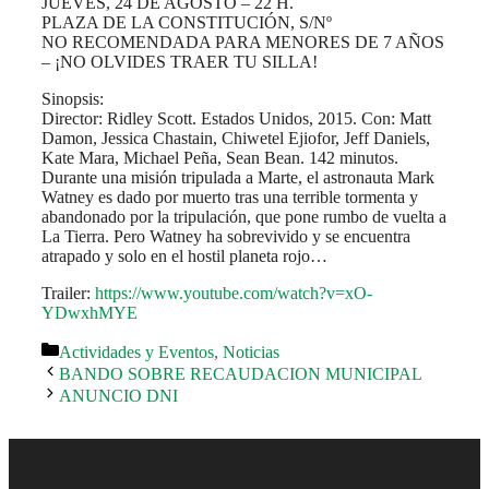
JUEVES, 24 DE AGOSTO – 22 H.
PLAZA DE LA CONSTITUCIÓN, S/Nº
NO RECOMENDADA PARA MENORES DE 7 AÑOS
– ¡NO OLVIDES TRAER TU SILLA!
Sinopsis:
Director: Ridley Scott. Estados Unidos, 2015. Con: Matt
Damon, Jessica Chastain, Chiwetel Ejiofor, Jeff Daniels,
Kate Mara, Michael Peña, Sean Bean. 142 minutos.
Durante una misión tripulada a Marte, el astronauta Mark
Watney es dado por muerto tras una terrible tormenta y
abandonado por la tripulación, que pone rumbo de vuelta a
La Tierra. Pero Watney ha sobrevivido y se encuentra
atrapado y solo en el hostil planeta rojo…
Trailer:
https://www.youtube.com/watch?v=xO-
YDwxhMYE
Categorías
Actividades y Eventos
,
Noticias
BANDO SOBRE RECAUDACION MUNICIPAL
ANUNCIO DNI