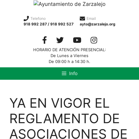
Saltar
al
contenido
Telefono
Email
918 992 287 / 918 992 527
ayto@zarzalejo.org
HORARIO DE ATENCIÓN PRESENCIAL:
De Lunes a Viernes
De 09:00 h a 14:30 h.
Info
YA EN VIGOR EL
REGLAMENTO DE
ASOCIACIONES DE