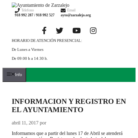
Saltar
al
Telefono
Email
918 992 287 / 918 992 527
ayto@zarzalejo.org
contenido
HORARIO DE ATENCIÓN PRESENCIAL:
De Lunes a Viernes
De 09:00 h a 14:30 h.
Info
INFORMACION Y REGISTRO EN
EL AYUNTAMIENTO
abril 11, 2017
por
Informamos que a partir del lunes 17 de Abril se atenderá