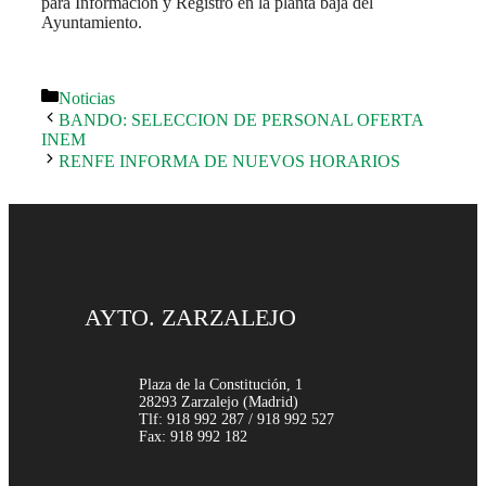
para Información y Registro en la planta baja del
Ayuntamiento.
Categorías
Noticias
BANDO: SELECCION DE PERSONAL OFERTA
INEM
RENFE INFORMA DE NUEVOS HORARIOS
AYTO. ZARZALEJO
Plaza de la Constitución, 1
28293 Zarzalejo (Madrid)
Tlf: 918 992 287 / 918 992 527
Fax: 918 992 182