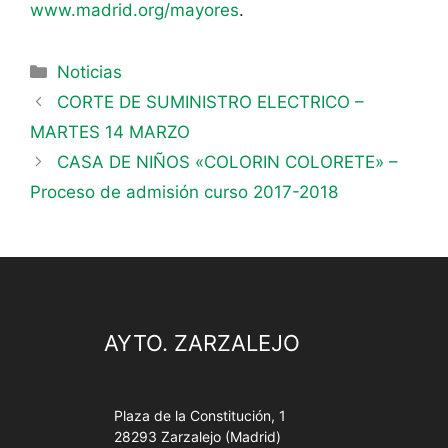
www.madrid.org/mayores
.
Noticias
CORTE DE SUMINISTRO ELECTRICO –
MARTES 14 MARZO
CASA DE NIÑOS «COLORIN COLORETE» –
Proceso de admisión curso 2017-2018
AYTO. ZARZALEJO
Plaza de la Constitución, 1
28293 Zarzalejo (Madrid)