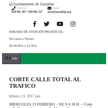
Telefono
Email
918 992 287 / 918 992 527
ayto@zarzalejo.org
HORARIO DE ATENCIÓN PRESENCIAL:
De Lunes a Viernes
De 09:00 h a 14:30 h.
Info
CORTE CALLE TOTAL AL
TRAFICO
febrero 13, 2017
por
MIERCOLES 15 FEBRERO – DE 9 A 18 H. – Corte