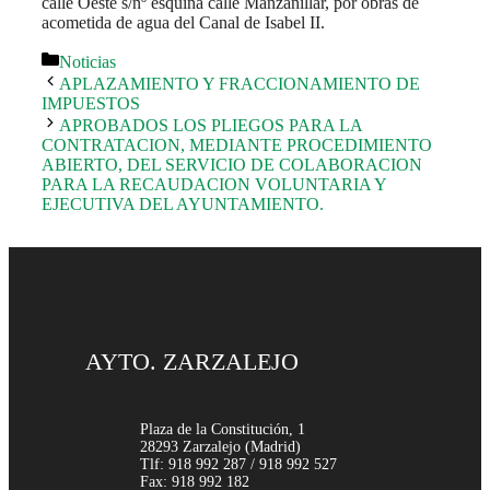
calle Oeste s/nº esquina calle Manzanillar, por obras de
acometida de agua del Canal de Isabel II.
Noticias
APLAZAMIENTO Y FRACCIONAMIENTO DE
IMPUESTOS
APROBADOS LOS PLIEGOS PARA LA
CONTRATACION, MEDIANTE PROCEDIMIENTO
ABIERTO, DEL SERVICIO DE COLABORACION
PARA LA RECAUDACION VOLUNTARIA Y
EJECUTIVA DEL AYUNTAMIENTO.
AYTO. ZARZALEJO
Plaza de la Constitución, 1
28293 Zarzalejo (Madrid)
Tlf: 918 992 287 / 918 992 527
Fax: 918 992 182