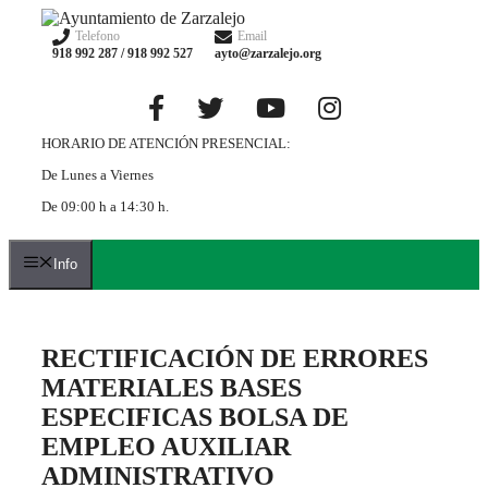
Saltar
al
Telefono
Email
918 992 287 / 918 992 527
ayto@zarzalejo.org
contenido
HORARIO DE ATENCIÓN PRESENCIAL:
De Lunes a Viernes
De 09:00 h a 14:30 h.
Info
RECTIFICACIÓN DE ERRORES
MATERIALES BASES
ESPECIFICAS BOLSA DE
EMPLEO AUXILIAR
ADMINISTRATIVO