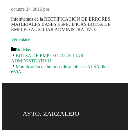
octubre 24, 2016
por
Informamos de la RECTIFICACIÓN DE ERRORES
MATERIALES BASES ESPECIFICAS BOLSA DE
EMPLEO AUXILIAR ADMINISTRATIVO.
Ver enlace
Categorías
Noticias
BOLSA DE EMPLEO: AUXILIAR
ADMINISTRATIVO
Modificación de horarios de autobuses ALSA, línea
669A
AYTO. ZARZALEJO