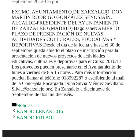
septiembre 20, 2016
por
EXCMO. AYUNTAMIENTO DE ZARZALEJO. DON
MARTÍN RODRIGO GONZÁLEZ SENOSIAÍN,
ALCALDE-PRESIDENTE DEL AYUNTAMIENTO
DE ZARZALEJO (MADRID) Hago saber: ABIERTO
PLAZO DE PRESENTACIÓN DE NUEVAS
ACTIVIDADES CULTURALES, EDUCATIVAS Y
DEPORTIVAS Desde el día de la fecha y hasta el 30 de
septiembre queda abierto el plazo de inscripción para la
presentación de nuevos proyectos de actividades
educativas, culturales y deportivas para el Curso 2016/17.
Los proyectos pueden presentarse en el Ayuntamiento de
lunes a viernes de 8 a 15 horas . Para más información
pueden llamar al teléfono 918992287 o escribiendo al mail
de la Concejala Encargada Doña Silvia Méndez Sevillano.
Silvia@zarzalejo.org. En Zarzalejo a diecinueve de
Septiembre de dos mil dieciséis.
Categorías
Noticias
BANDO LEÑAS 2016
BANDO FUTBOL