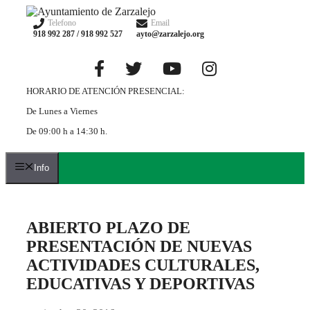
Saltar
al
Telefono
Email
918 992 287 / 918 992 527
ayto@zarzalejo.org
contenido
HORARIO DE ATENCIÓN PRESENCIAL:
De Lunes a Viernes
De 09:00 h a 14:30 h.
Info
ABIERTO PLAZO DE
PRESENTACIÓN DE NUEVAS
ACTIVIDADES CULTURALES,
EDUCATIVAS Y DEPORTIVAS